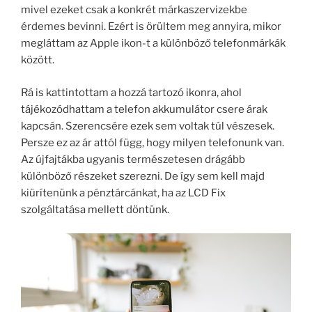
mivel ezeket csak a konkrét márkaszervizekbe
érdemes bevinni. Ezért is örültem meg annyira, mikor
megláttam az Apple ikon-t a különböző telefonmárkák
között.
Rá is kattintottam a hozzá tartozó ikonra, ahol
tájékozódhattam a telefon akkumulátor csere árak
kapcsán. Szerencsére ezek sem voltak túl vészesek.
Persze ez az ár attól függ, hogy milyen telefonunk van.
Az újfajtákba ugyanis természetesen drágább
különböző részeket szerezni. De így sem kell majd
kiürítenünk a pénztárcánkat, ha az LCD Fix
szolgáltatása mellett döntünk.