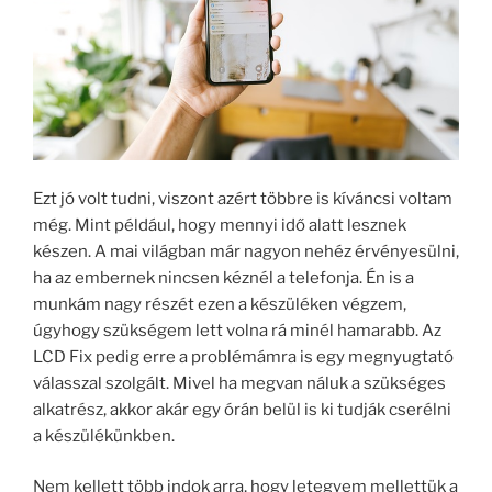
Ezt jó volt tudni, viszont azért többre is kíváncsi voltam
még. Mint például, hogy mennyi idő alatt lesznek
készen. A mai világban már nagyon nehéz érvényesülni,
ha az embernek nincsen kéznél a telefonja. Én is a
munkám nagy részét ezen a készüléken végzem,
úgyhogy szükségem lett volna rá minél hamarabb. Az
LCD Fix pedig erre a problémámra is egy megnyugtató
válasszal szolgált. Mivel ha megvan náluk a szükséges
alkatrész, akkor akár egy órán belül is ki tudják cserélni
a készülékünkben.
Nem kellett több indok arra, hogy letegyem mellettük a