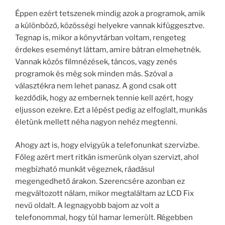
Éppen ezért tetszenek mindig azok a programok, amik
a különböző, közösségi helyekre vannak kifüggesztve.
Tegnap is, mikor a könyvtárban voltam, rengeteg
érdekes eseményt láttam, amire bátran elmehetnék.
Vannak közös filmnézések, táncos, vagy zenés
programok és még sok minden más. Szóval a
választékra nem lehet panasz. A gond csak ott
kezdődik, hogy az embernek tennie kell azért, hogy
eljusson ezekre. Ezt a lépést pedig az elfoglalt, munkás
életünk mellett néha nagyon nehéz megtenni.
Ahogy azt is, hogy elvigyük a telefonunkat szervizbe.
Főleg azért mert ritkán ismerünk olyan szervizt, ahol
megbízható munkát végeznek, ráadásul
megengedhető árakon. Szerencsére azonban ez
megváltozott nálam, mikor megtaláltam az LCD Fix
nevű oldalt. A legnagyobb bajom az volt a
telefonommal, hogy túl hamar lemerült. Régebben