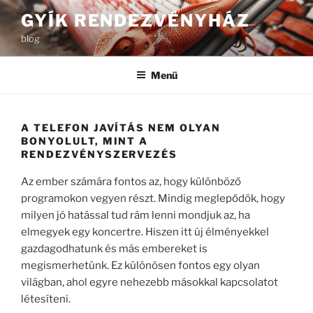
Tartalomhoz
GYÍK RENDEZVÉNYHÁZ
blog
Menü
A TELEFON JAVÍTÁS NEM OLYAN
BONYOLULT, MINT A
RENDEZVÉNYSZERVEZÉS
Az ember számára fontos az, hogy különböző
programokon vegyen részt. Mindig meglepődök, hogy
milyen jó hatással tud rám lenni mondjuk az, ha
elmegyek egy koncertre. Hiszen itt új élményekkel
gazdagodhatunk és más embereket is
megismerhetünk. Ez különösen fontos egy olyan
világban, ahol egyre nehezebb másokkal kapcsolatot
létesíteni.