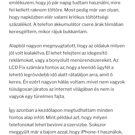
emlékszem, hogy jó pár napig tudtam használni, mire
fel kellett raknom töltőre. Most pedig már van olyan,
hogy napközben elér valami kritikus töltöttségi
százalékot. A telefon akkumulátor csere árak témában
keresgéltem, mikor rájuk bukkantam.
Alapból nagyon megnyugtatott, hogy az oldaluk milyen
jól volt kialakítva. El lehet felejteni az idegesítő
reklámokat, vagy a bonyolult menürendszereket. Az
LCD Fix számára fontos az, hogy a leendő ügyfél a
lehető legrövidebb idő alatt rátaláljon arra, amit ő
keres. Én ezért nagyon hálás voltam, mivel nem vagyok
túlságosan járatos az internet világában és nem is
vagyok egy türelmes fajta.
Így azonban a kezdőlapon megtudhattam minden
fontos alap infót. Mint például azt, hogy milyen
telefonokat lehet bevinni a szervizbe. Sokszor
meggyűlt már a bajom azzal, hogy iPhone-t használok,